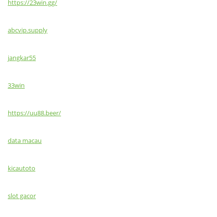
https://23win.gg/
abcvip.supply
jangkar55
33win
https://uu88.beer/
data macau
kicautoto
slot gacor