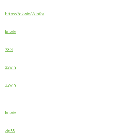
https://okwin88.info/
kuwin
789f
33win
32win
kuwin
zip55