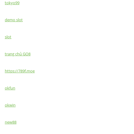
tokyo99
demo slot
slot
trang chủ GO8
https://789f.moe
okfun
okwin
new88