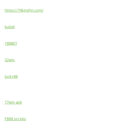
https://79kinghn.com/
kubet
188BET
32win
lucky88
77win apk
FB88 soi kèo