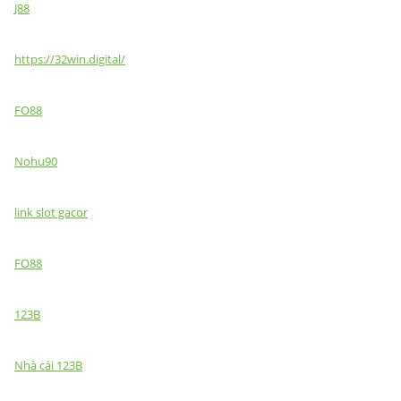
J88
https://32win.digital/
FO88
Nohu90
link slot gacor
FO88
123B
Nhà cái 123B