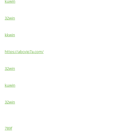
kuwin
32win
kkwin
https://abcvip7a.com/
32win
kuwin
32win
789f