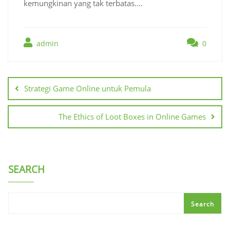
kemungkinan yang tak terbatas.…
admin
0
Post
navigation
Strategi Game Online untuk Pemula
The Ethics of Loot Boxes in Online Games
SEARCH
Search