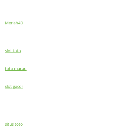
Meriah4D
slot toto
toto macau
slot gacor
situs toto