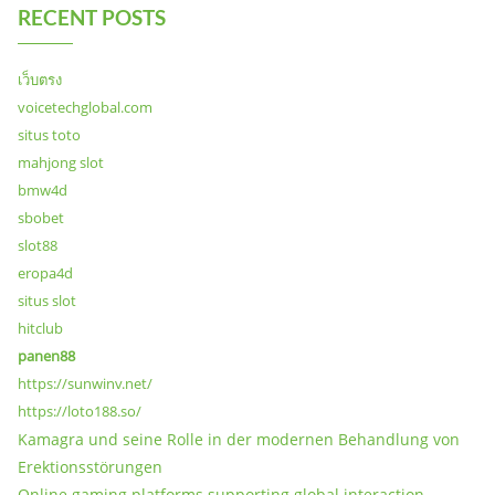
RECENT POSTS
เว็บตรง
voicetechglobal.com
situs toto
mahjong slot
bmw4d
sbobet
slot88
eropa4d
situs slot
hitclub
panen88
https://sunwinv.net/
https://loto188.so/
Kamagra und seine Rolle in der modernen Behandlung von
Erektionsstörungen
Online gaming platforms supporting global interaction