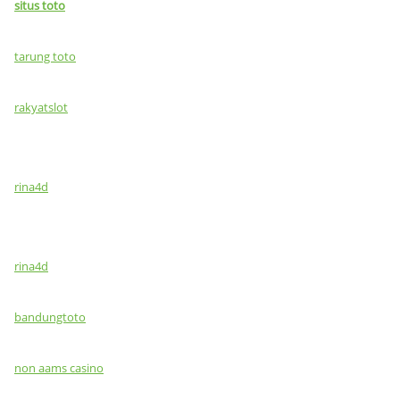
situs toto
tarung toto
rakyatslot
rina4d
rina4d
bandungtoto
non aams casino