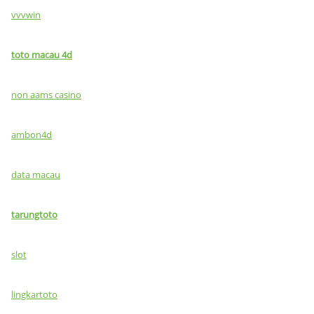
vvvwin
toto macau 4d
non aams casino
ambon4d
data macau
tarungtoto
slot
lingkartoto