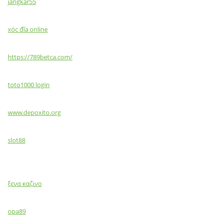
jangkar55
xóc đĩa online
https://789betca.com/
toto1000 login
www.depoxito.org
slot88
ξενα καζινο
opa89